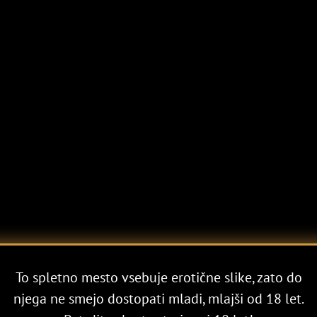
To spletno mesto vsebuje erotične slike, zato do
njega ne smejo dostopati mladi, mlajši od 18 let.