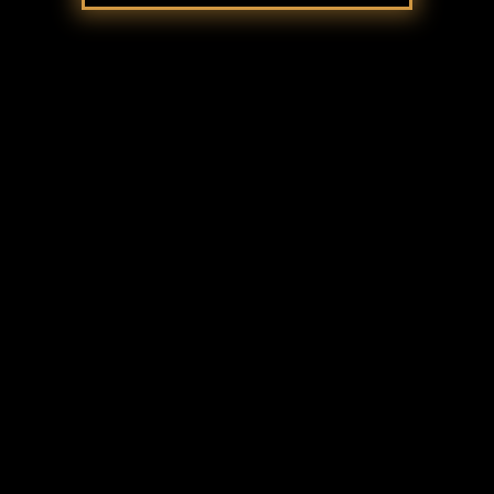
SZOLGÁLTATÁSAINK
A legszebb grazi lányok széleskörű szolgáltatásokat
nyújtanak Önnek a legmagasabb színvonalon. Van