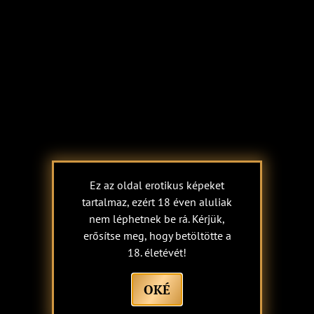
CSEVEGÉS
LÁTOGASSON
MOST
MEG
Fontos megjegyzés: A hölgyek a szexuális
szolgáltatásaikat önállóan és saját számlájukra nyújtják.
Nem vállalunk semmilyen jogi felelősséget a látogatóink
közötti (üzleti) kapcsolatokból eredő következményekért.
Ez az oldal erotikus képeket
Minden szoba és a bár teljes területe légkondicionált!
tartalmaz, ezért 18 éven aluliak
Készpénzzel vagy kártyával is fizethet (a bejáratunk előtt
nem léphetnek be rá. Kérjük,
van egy ATM).
erősítse meg, hogy betöltötte a
18. életévét!
VISSZA AZ ÁTTEKINTÉSHEZ
OKÉ