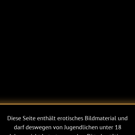
Diese Seite enthält erotisches Bildmaterial und
darf deswegen von Jugendlichen unter 18