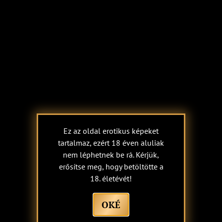
CSEVEGÉS
LÁTOGASSON
MOST
MEG
Fontos megjegyzés: A hölgyek a szexuális
szolgáltatásaikat önállóan és saját számlájukra nyújtják.
Nem vállalunk semmilyen jogi felelősséget a látogatóink
közötti (üzleti) kapcsolatokból eredő következményekért.
Ez az oldal erotikus képeket
Minden szoba és a bár teljes területe légkondicionált!
tartalmaz, ezért 18 éven aluliak
Készpénzzel vagy kártyával is fizethet (a bejáratunk előtt
nem léphetnek be rá. Kérjük,
van egy ATM).
erősítse meg, hogy betöltötte a
18. életévét!
VISSZA AZ ÁTTEKINTÉSHEZ
OKÉ