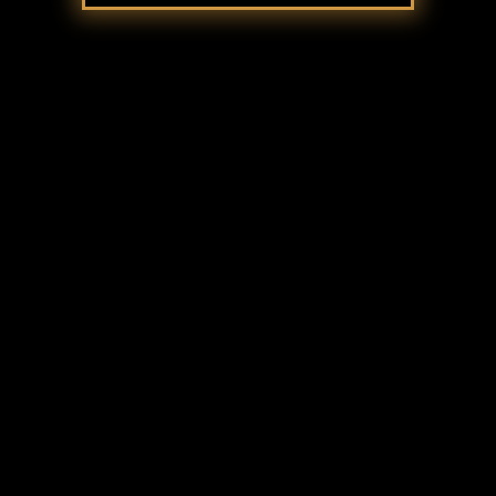
SZOLGÁLTATÁSAINK
A legszebb grazi lányok széleskörű szolgáltatásokat
nyújtanak Önnek a legmagasabb színvonalon. Van